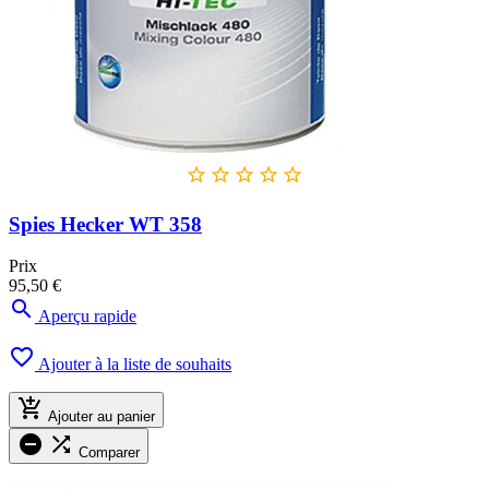





Spies Hecker WT 358
Prix
95,50 €

Aperçu rapide

Ajouter à la liste de souhaits

Ajouter au panier


Comparer