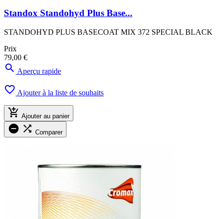
Standox Standohyd Plus Base...
STANDOHYD PLUS BASECOAT MIX 372 SPECIAL BLACK
Prix
79,00 €

Aperçu rapide

Ajouter à la liste de souhaits

Ajouter au panier


Comparer