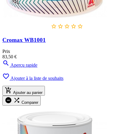





Cromax WB1001
Prix
83,50 €

Aperçu rapide

Ajouter à la liste de souhaits

Ajouter au panier


Comparer