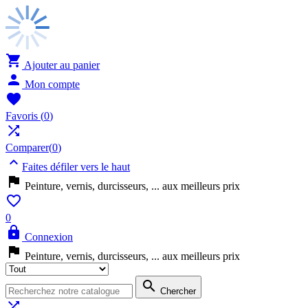

Ajouter au panier

Mon compte

Favoris
(
0
)

Comparer(
0
)

Faites défiler vers le haut

Peinture, vernis, durcisseurs, ... aux meilleurs prix

0

Connexion

Peinture, vernis, durcisseurs, ... aux meilleurs prix

Chercher
