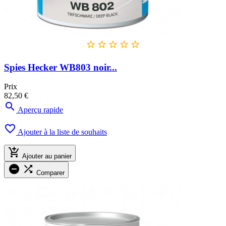





Spies Hecker WB803 noir...
Prix
82,50 €

Aperçu rapide

Ajouter à la liste de souhaits

Ajouter au panier


Comparer