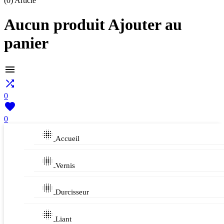
(0)
Article
Aucun produit Ajouter au
panier


0

0

Accueil

Vernis

Durcisseur

Liant