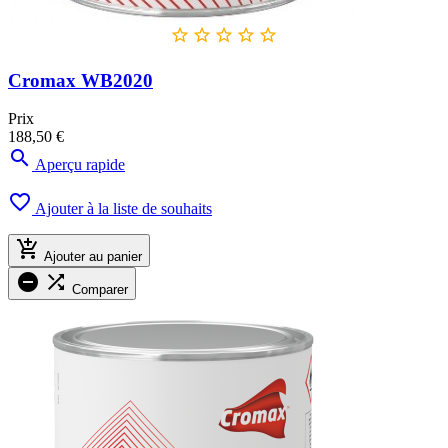





Cromax WB2020
Prix
188,50 €

Aperçu rapide

Ajouter à la liste de souhaits

Ajouter au panier


Comparer