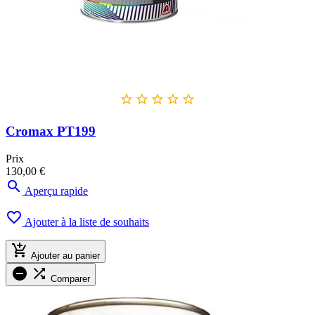





Cromax PT199
Prix
130,00 €

Aperçu rapide

Ajouter à la liste de souhaits

Ajouter au panier


Comparer