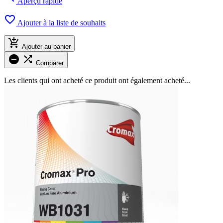
Aperçu rapide

Ajouter à la liste de souhaits

Ajouter au panier


Comparer
Les clients qui ont acheté ce produit ont également acheté...