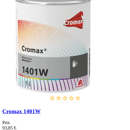





Cromax 1401W
Prix
93,85 €