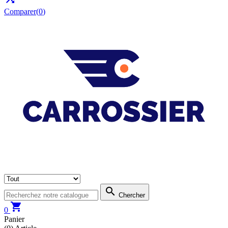
Comparer(
0
)

Chercher

0
Panier