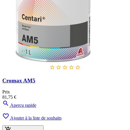





Cromax AM5
Prix
81,75 €

Aperçu rapide

Ajouter à la liste de souhaits
