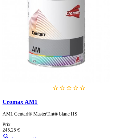





Cromax AM1
AM1 Centari® MasterTint® blanc HS
Prix
245,25 €
