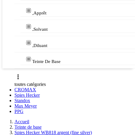

Apprêt

Solvant

Diluant

Teinte De Base

toutes catégories
CROMAX
Spies Hecker
Standox
Max Meyer
PPG
Accueil
Teinte de base
Spies Hecker WB818 argent (fine silver)