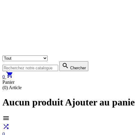

Chercher

0
Panier
(0)
Article
Aucun produit Ajouter au panie


0