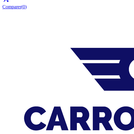
Comparer(
0
)