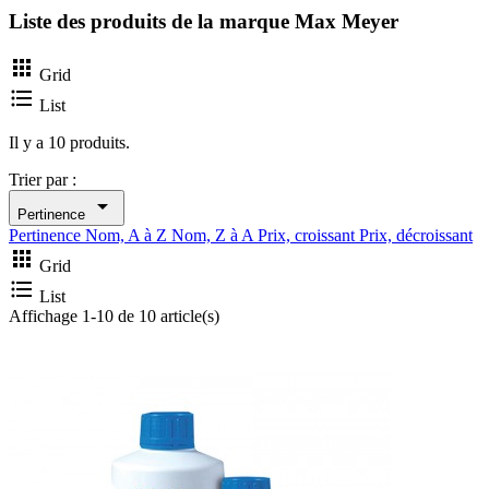
Liste des produits de la marque Max Meyer

Grid

List
Il y a 10 produits.
Trier par :

Pertinence
Pertinence
Nom, A à Z
Nom, Z à A
Prix, croissant
Prix, décroissant

Grid

List
Affichage 1-10 de 10 article(s)