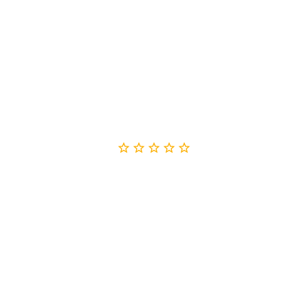




