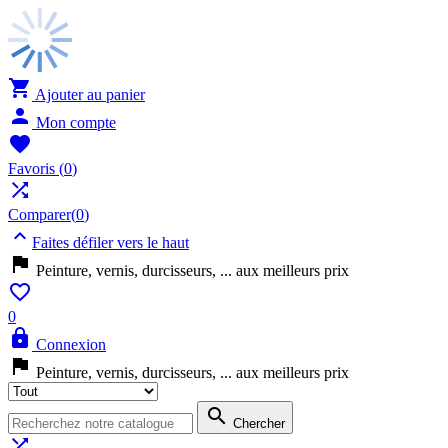

Ajouter au panier

Mon compte

Favoris
(
0
)

Comparer(
0
)

Faites défiler vers le haut

Peinture, vernis, durcisseurs, ... aux meilleurs prix

0

Connexion

Peinture, vernis, durcisseurs, ... aux meilleurs prix

Chercher
