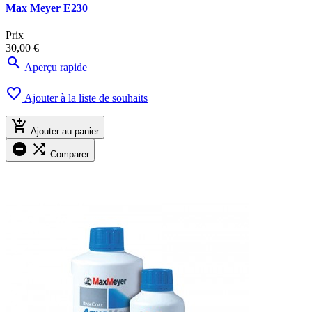
Max Meyer E230
Prix
30,00 €

Aperçu rapide

Ajouter à la liste de souhaits

Ajouter au panier


Comparer