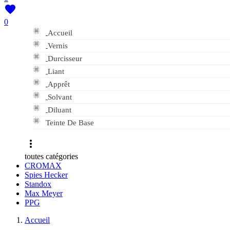

0

Accueil

Vernis

Durcisseur

Liant

Apprêt

Solvant

Diluant

Teinte De Base

toutes catégories
CROMAX
Spies Hecker
Standox
Max Meyer
PPG
Accueil