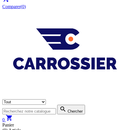
Comparer(
0
)

Chercher

0
Panier