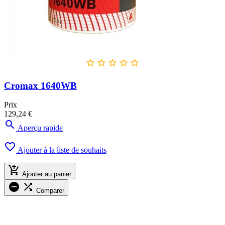





Cromax 1640WB
Prix
129,24 €

Aperçu rapide

Ajouter à la liste de souhaits

Ajouter au panier


Comparer