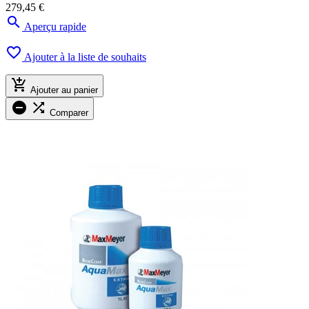
279,45 €

Aperçu rapide

Ajouter à la liste de souhaits

Ajouter au panier


Comparer