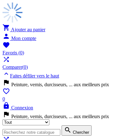

Ajouter au panier

Mon compte

Favoris
(
0
)

Comparer(
0
)

Faites défiler vers le haut

Peinture, vernis, durcisseurs, ... aux meilleurs prix

0

Connexion

Peinture, vernis, durcisseurs, ... aux meilleurs prix

Chercher
