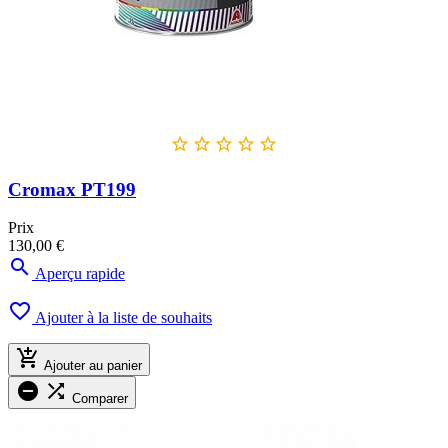





Cromax PT199
Prix
130,00 €

Aperçu rapide

Ajouter à la liste de souhaits

Ajouter au panier


Comparer