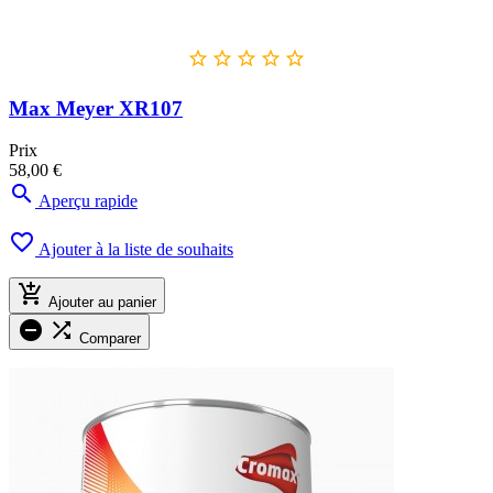





Max Meyer XR107
Prix
58,00 €

Aperçu rapide

Ajouter à la liste de souhaits

Ajouter au panier


Comparer