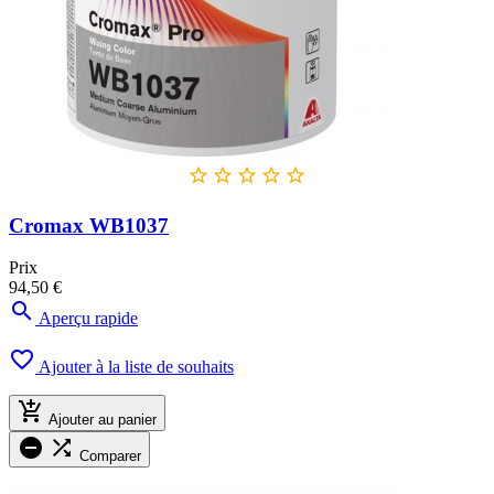





Cromax WB1037
Prix
94,50 €

Aperçu rapide

Ajouter à la liste de souhaits

Ajouter au panier


Comparer