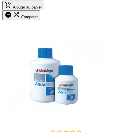

Ajouter au panier


Comparer




