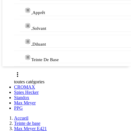

Apprêt

Solvant

Diluant

Teinte De Base

toutes catégories
CROMAX
Spies Hecker
Standox
Max Meyer
PPG
Accueil
Teinte de base
Max Meyer E421