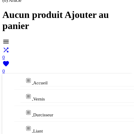
(0)
Article
Aucun produit Ajouter au
panier


0

0

Accueil

Vernis

Durcisseur

Liant