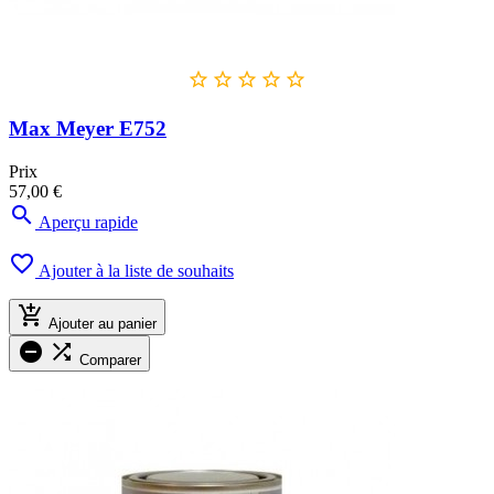





Max Meyer E752
Prix
57,00 €

Aperçu rapide

Ajouter à la liste de souhaits

Ajouter au panier


Comparer