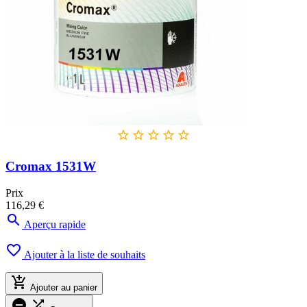





Cromax 1531W
Prix
116,29 €

Aperçu rapide

Ajouter à la liste de souhaits

Ajouter au panier

