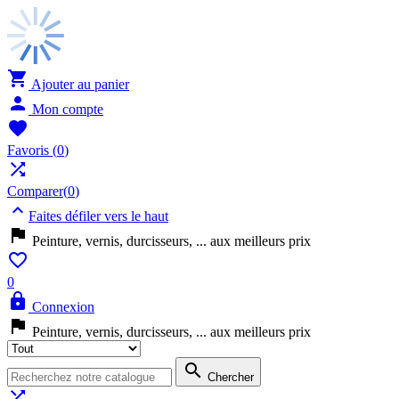

Ajouter au panier

Mon compte

Favoris
(
0
)

Comparer(
0
)

Faites défiler vers le haut

Peinture, vernis, durcisseurs, ... aux meilleurs prix

0

Connexion

Peinture, vernis, durcisseurs, ... aux meilleurs prix

Chercher
