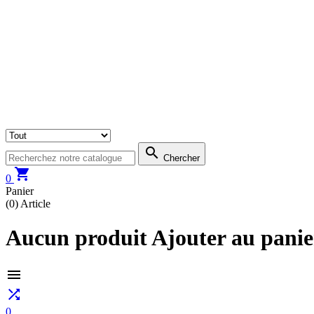

Chercher

0
Panier
(0)
Article
Aucun produit Ajouter au panie


0