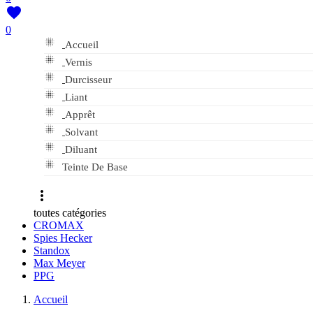

0

Accueil

Vernis

Durcisseur

Liant

Apprêt

Solvant

Diluant

Teinte De Base

toutes catégories
CROMAX
Spies Hecker
Standox
Max Meyer
PPG
Accueil