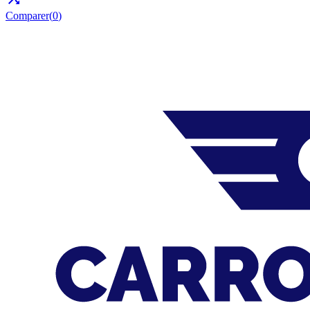
Comparer(
0
)