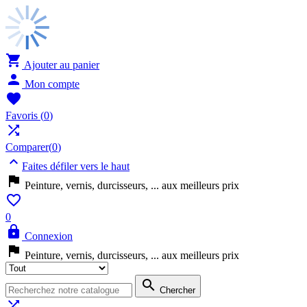

Ajouter au panier

Mon compte

Favoris
(
0
)

Comparer(
0
)

Faites défiler vers le haut

Peinture, vernis, durcisseurs, ... aux meilleurs prix

0

Connexion

Peinture, vernis, durcisseurs, ... aux meilleurs prix

Chercher
