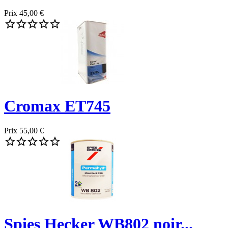
Prix
45,00 €





Cromax ET745
Prix
55,00 €





Spies Hecker WB802 noir...