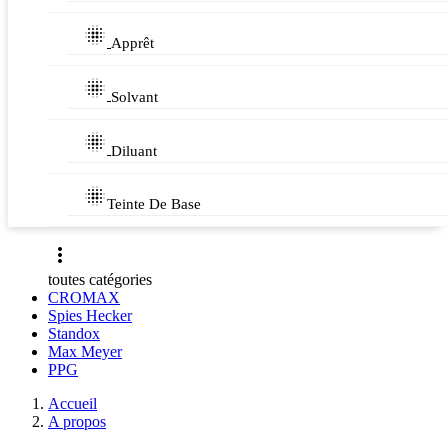

Apprêt

Solvant

Diluant

Teinte De Base

toutes catégories
CROMAX
Spies Hecker
Standox
Max Meyer
PPG
Accueil
A propos