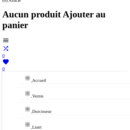
(0)
Article
Aucun produit Ajouter au
panier


0

0

Accueil

Vernis

Durcisseur

Liant