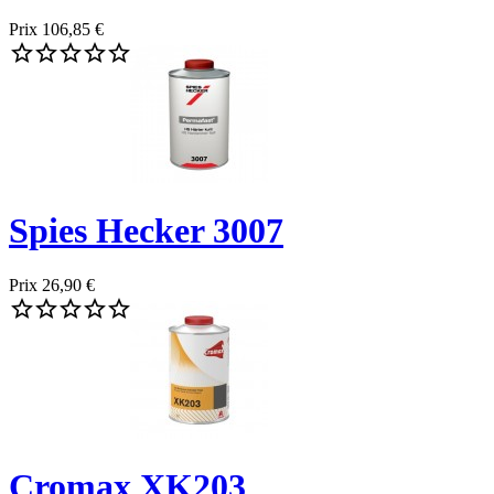
Prix
106,85 €





Spies Hecker 3007
Prix
26,90 €





Cromax XK203