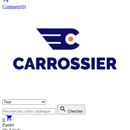
Comparer(
0
)

Chercher

0
Panier