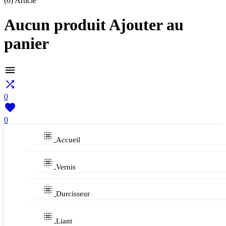
(0)
Article
Aucun produit Ajouter au
panier


0

0

Accueil

Vernis

Durcisseur

Liant