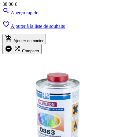
38,00 €

Aperçu rapide

Ajouter à la liste de souhaits

Ajouter au panier


Comparer