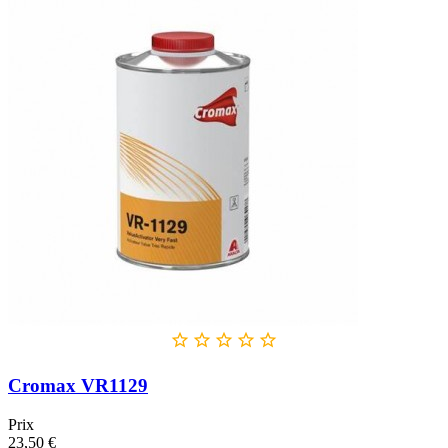





Cromax VR1129
Prix
23,50 €