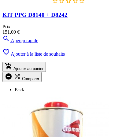





KIT PPG D8140 + D8242
Prix
151,00 €

Aperçu rapide

Ajouter à la liste de souhaits

Ajouter au panier


Comparer
Pack