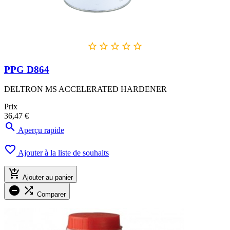





PPG D864
DELTRON MS ACCELERATED HARDENER
Prix
36,47 €

Aperçu rapide

Ajouter à la liste de souhaits

Ajouter au panier


Comparer