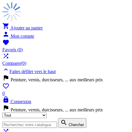

Ajouter au panier

Mon compte

Favoris
(
0
)

Comparer(
0
)

Faites défiler vers le haut

Peinture, vernis, durcisseurs, ... aux meilleurs prix

0

Connexion

Peinture, vernis, durcisseurs, ... aux meilleurs prix

Chercher
