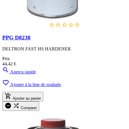





PPG D8238
DELTRON FAST HS HARDENER
Prix
44,42 €

Aperçu rapide

Ajouter à la liste de souhaits

Ajouter au panier


Comparer