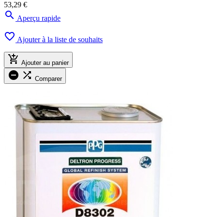
53,29 €

Aperçu rapide

Ajouter à la liste de souhaits

Ajouter au panier


Comparer