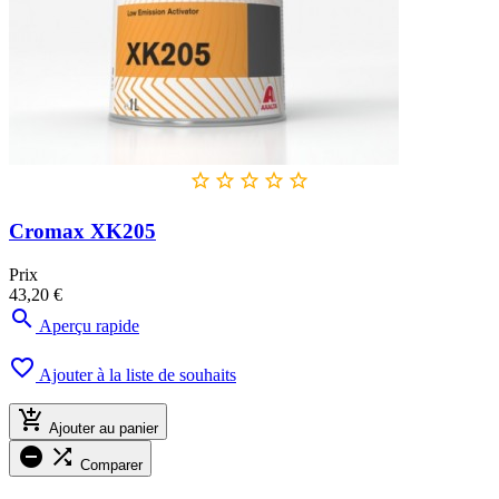





Cromax XK205
Prix
43,20 €

Aperçu rapide

Ajouter à la liste de souhaits

Ajouter au panier


Comparer