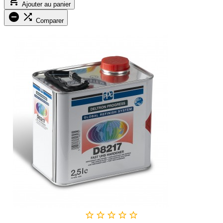

Ajouter au panier


Comparer




