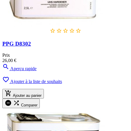





PPG D8302
Prix
26,00 €

Aperçu rapide

Ajouter à la liste de souhaits

Ajouter au panier


Comparer