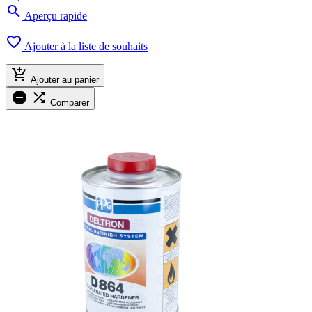

Aperçu rapide

Ajouter à la liste de souhaits

Ajouter au panier


Comparer