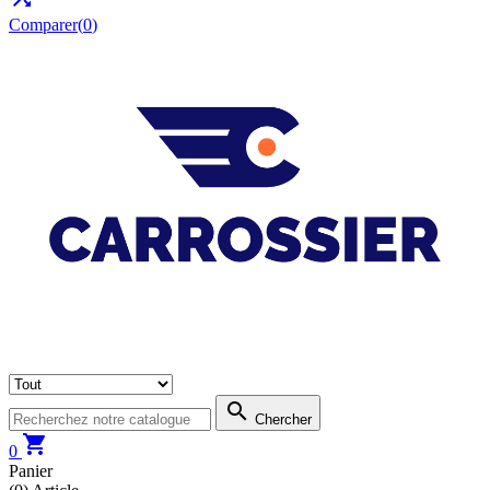
Comparer(
0
)

Chercher

0
Panier