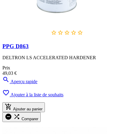





PPG D863
DELTRON LS ACCELERATED HARDENER
Prix
49,03 €

Aperçu rapide

Ajouter à la liste de souhaits

Ajouter au panier


Comparer