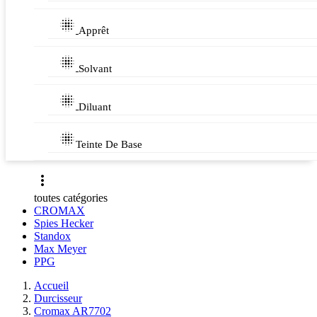

Apprêt

Solvant

Diluant

Teinte De Base

toutes catégories
CROMAX
Spies Hecker
Standox
Max Meyer
PPG
Accueil
Durcisseur
Cromax AR7702