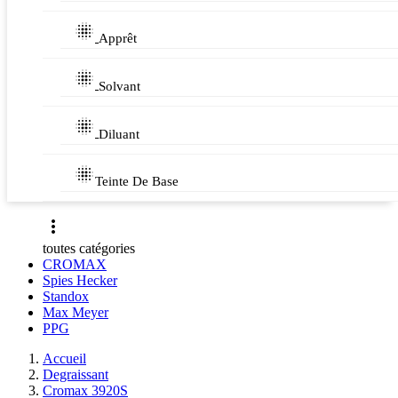

Apprêt

Solvant

Diluant

Teinte De Base

toutes catégories
CROMAX
Spies Hecker
Standox
Max Meyer
PPG
Accueil
Degraissant
Cromax 3920S