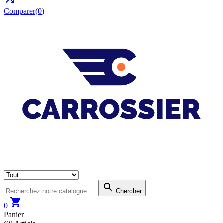
Comparer(
0
)

Chercher

0
Panier