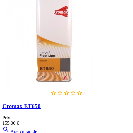





Cromax ET650
Prix
155,00 €

Aperçu rapide