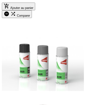

Ajouter au panier


Comparer