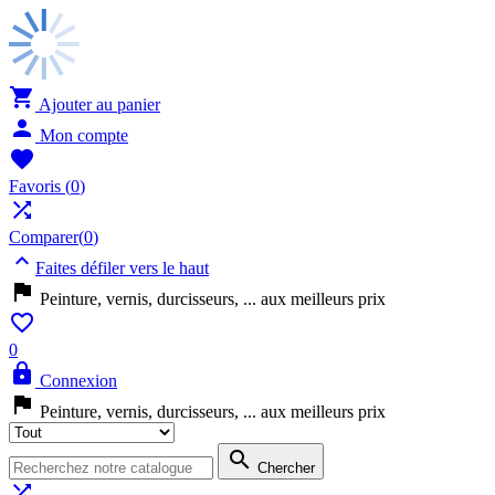

Ajouter au panier

Mon compte

Favoris
(
0
)

Comparer(
0
)

Faites défiler vers le haut

Peinture, vernis, durcisseurs, ... aux meilleurs prix

0

Connexion

Peinture, vernis, durcisseurs, ... aux meilleurs prix

Chercher
