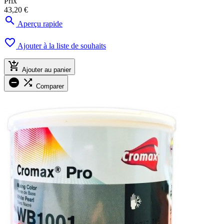
Prix
43,20 €

Aperçu rapide

Ajouter à la liste de souhaits

Ajouter au panier


Comparer