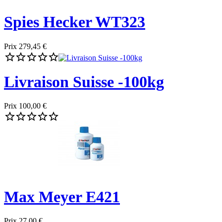
Spies Hecker WT323
Prix
279,45 €





Livraison Suisse -100kg
Prix
100,00 €





Max Meyer E421
Prix
27,00 €