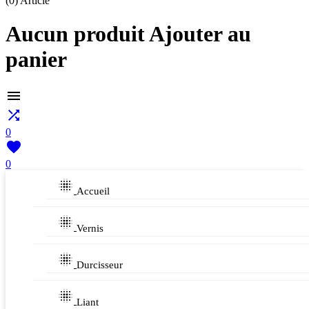
(0)
Article
Aucun produit Ajouter au
panier


0

0

Accueil

Vernis

Durcisseur

Liant