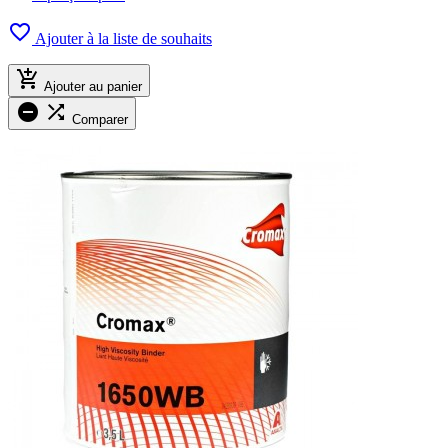

Ajouter à la liste de souhaits

Ajouter au panier


Comparer