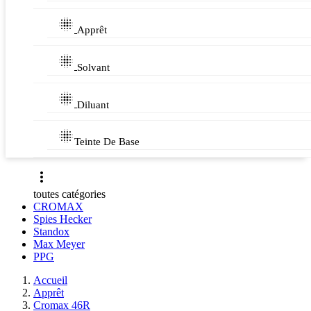

Apprêt

Solvant

Diluant

Teinte De Base

toutes catégories
CROMAX
Spies Hecker
Standox
Max Meyer
PPG
Accueil
Apprêt
Cromax 46R