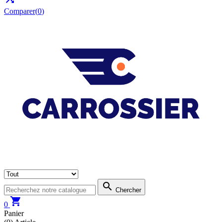
Comparer(
0
)

Chercher

0
Panier