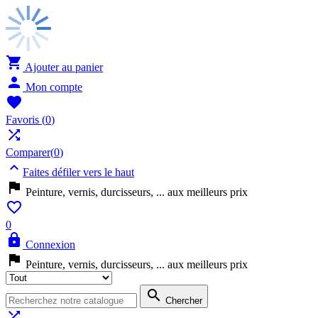

Ajouter au panier

Mon compte

Favoris
(
0
)

Comparer(
0
)

Faites défiler vers le haut

Peinture, vernis, durcisseurs, ... aux meilleurs prix

0

Connexion

Peinture, vernis, durcisseurs, ... aux meilleurs prix

Chercher
