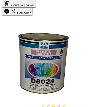

Ajouter au panier


Comparer




