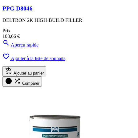
PPG D8046
DELTRON 2K HIGH-BUILD FILLER
Prix
108,66 €

Aperçu rapide

Ajouter à la liste de souhaits

Ajouter au panier


Comparer