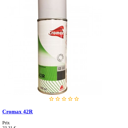





Cromax 42R
Prix
23,31 €