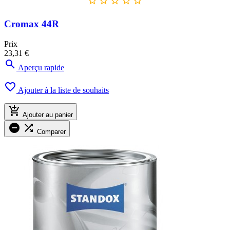





Cromax 44R
Prix
23,31 €

Aperçu rapide

Ajouter à la liste de souhaits

Ajouter au panier


Comparer