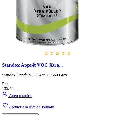





Standox Apprêt VOC Xtra...
Standox Apprêt VOC Xtra U7560 Grey
Prix
135,45 €

Aperçu rapide

Ajouter à la liste de souhaits