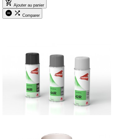

Ajouter au panier


Comparer