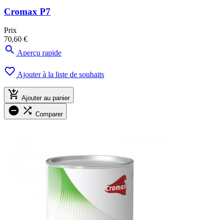
Cromax P7
Prix
70,60 €

Aperçu rapide

Ajouter à la liste de souhaits

Ajouter au panier


Comparer