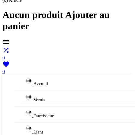
(0)
Article
Aucun produit Ajouter au
panier


0

0

Accueil

Vernis

Durcisseur

Liant