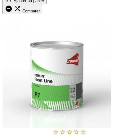
Ajouter au panier


Comparer




