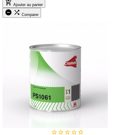

Ajouter au panier


Comparer




