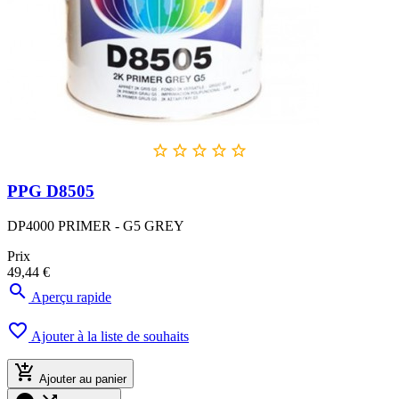





PPG D8505
DP4000 PRIMER - G5 GREY
Prix
49,44 €

Aperçu rapide

Ajouter à la liste de souhaits

Ajouter au panier