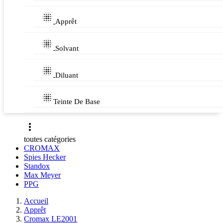

Apprêt

Solvant

Diluant

Teinte De Base

toutes catégories
CROMAX
Spies Hecker
Standox
Max Meyer
PPG
Accueil
Apprêt
Cromax LE2001