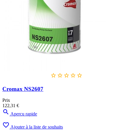





Cromax NS2607
Prix
122,31 €

Aperçu rapide

Ajouter à la liste de souhaits