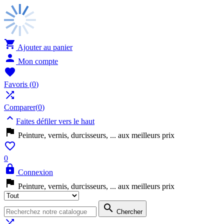

Ajouter au panier

Mon compte

Favoris
(
0
)

Comparer(
0
)

Faites défiler vers le haut

Peinture, vernis, durcisseurs, ... aux meilleurs prix

0

Connexion

Peinture, vernis, durcisseurs, ... aux meilleurs prix

Chercher
