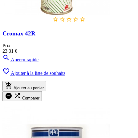





Cromax 42R
Prix
23,31 €

Aperçu rapide

Ajouter à la liste de souhaits

Ajouter au panier


Comparer