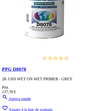





PPG D8078
2K UHS WET ON WET PRIMER - GREY
Prix
137,78 €

Aperçu rapide

Ajouter à la liste de souhaits