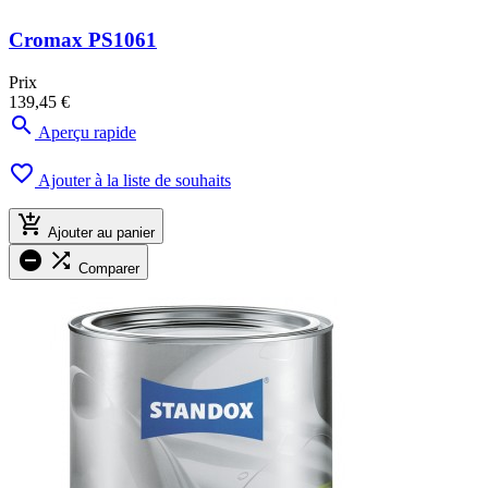
Cromax PS1061
Prix
139,45 €

Aperçu rapide

Ajouter à la liste de souhaits

Ajouter au panier


Comparer