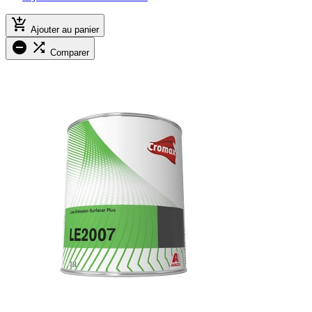

Ajouter au panier


Comparer