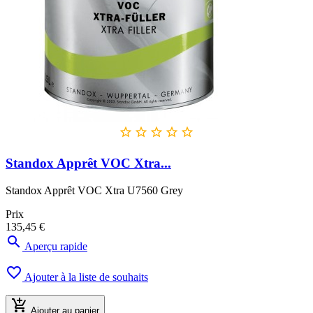





Standox Apprêt VOC Xtra...
Standox Apprêt VOC Xtra U7560 Grey
Prix
135,45 €

Aperçu rapide

Ajouter à la liste de souhaits

Ajouter au panier