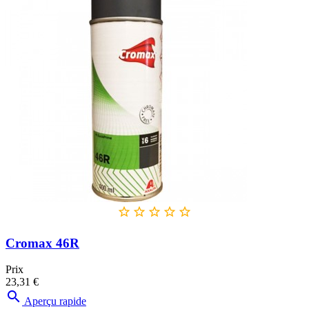





Cromax 46R
Prix
23,31 €

Aperçu rapide