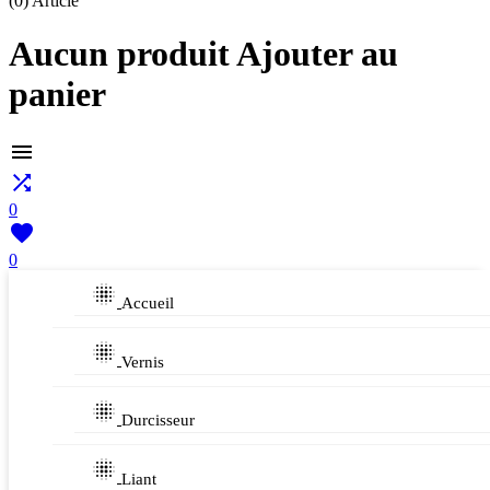
(0)
Article
Aucun produit Ajouter au
panier


0

0

Accueil

Vernis

Durcisseur

Liant