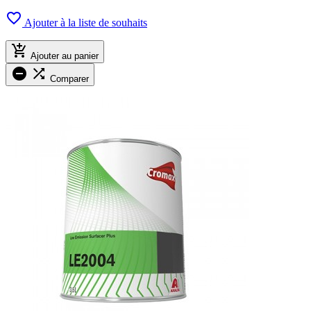

Ajouter à la liste de souhaits

Ajouter au panier


Comparer