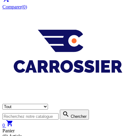
Comparer(
0
)

Chercher

0
Panier