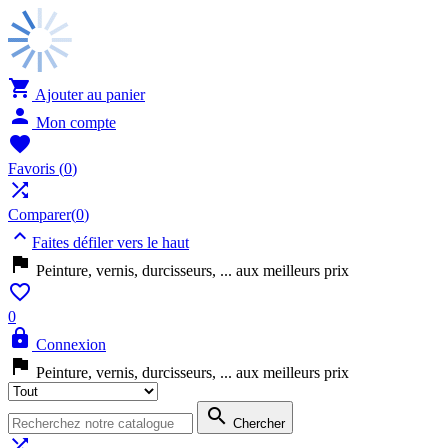

Ajouter au panier

Mon compte

Favoris
(
0
)

Comparer(
0
)

Faites défiler vers le haut

Peinture, vernis, durcisseurs, ... aux meilleurs prix

0

Connexion

Peinture, vernis, durcisseurs, ... aux meilleurs prix

Chercher
