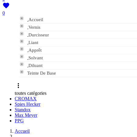

0

Accueil

Vernis

Durcisseur

Liant

Apprêt

Solvant

Diluant

Teinte De Base

toutes catégories
CROMAX
Spies Hecker
Standox
Max Meyer
PPG
Accueil