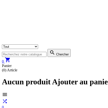

Chercher

0
Panier
(0)
Article
Aucun produit Ajouter au panie


0