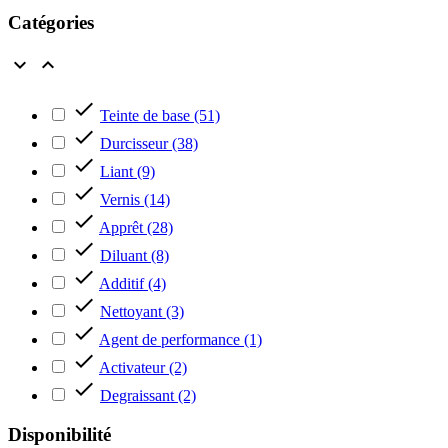
Catégories



Teinte de base
(51)

Durcisseur
(38)

Liant
(9)

Vernis
(14)

Apprêt
(28)

Diluant
(8)

Additif
(4)

Nettoyant
(3)

Agent de performance
(1)

Activateur
(2)

Degraissant
(2)
Disponibilité