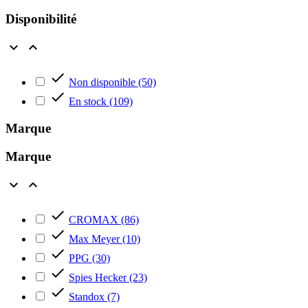
Disponibilité



Non disponible
(50)

En stock
(109)
Marque
Marque



CROMAX
(86)

Max Meyer
(10)

PPG
(30)

Spies Hecker
(23)

Standox
(7)