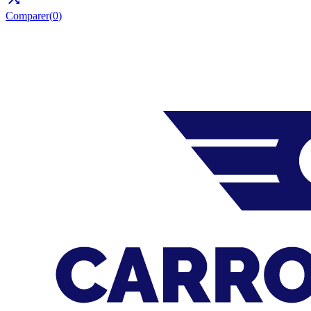
Comparer(
0
)